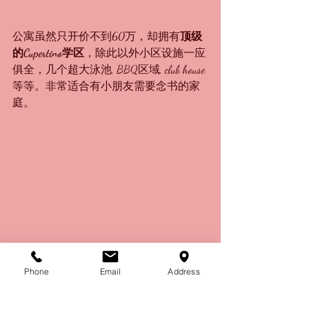
公寓虽然只开价不到60万，却拥有
顶级
的Cupertino学区
，除此以外小区设施一应
俱全，几个超大泳池, BBQ区域, club house
等等。非常适合有小朋友需要念书的家
庭。
这里还是名副其实的交通房，可以走路
到中国超市，几分钟车程就到苹果公司
Phone
Email
Address
总部。距离私立学校和公立学校都只有
几分钟车程。各大中餐厅，亚洲及欧美