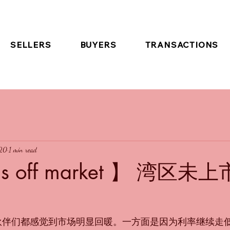
SELLERS
BUYERS
TRANSACTIONS
020
1 min read
‘s off market 】 湾区未