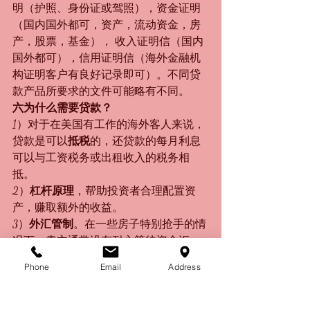
明（护照、身份证或驾照），资金证明
（国内国外都可，资产，流动资金，房
产，股票，基金）， 收入证明信（国内
国外都可），信用证明信（海外金融机
构证明客户有良好记录即可）。不同贷
款产品所要求的文件可能略有不同。
六为什么需要贷款？
1）对于在美国有工作的海外客人来说，
贷款是可以
抵税
的，还贷款的每月利息
可以与工资税务或出租收入的税务相
抵。
2）
杠杆原理
，帮助投资者合理配置资
产，赚取额外的收益。
3）
外汇管制
。在一些房子特别抢手的情
况下，卖主通常没有耐心等待资金汇
出，会要求最多60天内过户，这时便需
Phone
Email
Address
要能快速审批的银行通过贷款的方式解
决现金周转的问题。
七一般新楼盘的贷款周期有多长？