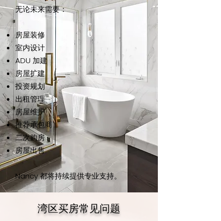
无论未来需要：
房屋装修
室内设计
ADU 加建
房屋扩建
投资规划
出租管理
房屋维护
推荐承包商
二次购房
房屋出售
Nancy 都将持续提供专业支持。
湾区买房常见问题