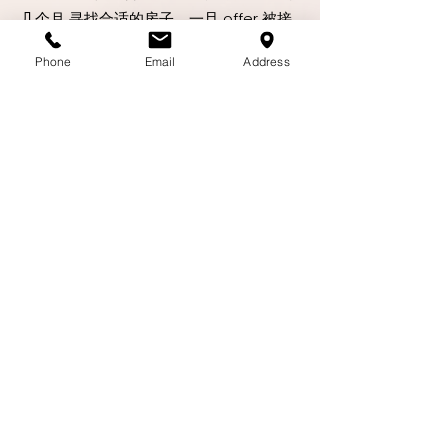
几个月 寻找合适的房子。一旦 offer 被接
受，escrow 通常需要大约 21 到 30 天，
Phone
Email
Address
具体取决于贷款、contingencies、检查
和 closing 要求。在竞争激烈的湾区市
场，提前准备好贷款和购房策略，会让整
个买房过程更加顺利。
在湾区买房需要准备多少现金？
所需现金金额取决于房屋价格、首付比
例、贷款方案、估价差额风险、过户费用
以及您希望保留的现金储备。在开始看房
之前，Nancy 会帮助买家全面评估购房所
需的总现金，而不仅仅是首付金额，让您
做好充分的财务准备。
为了赢得竞争，我是否必须放弃
Contingency？
不一定。是否保留或放弃 Contingency，